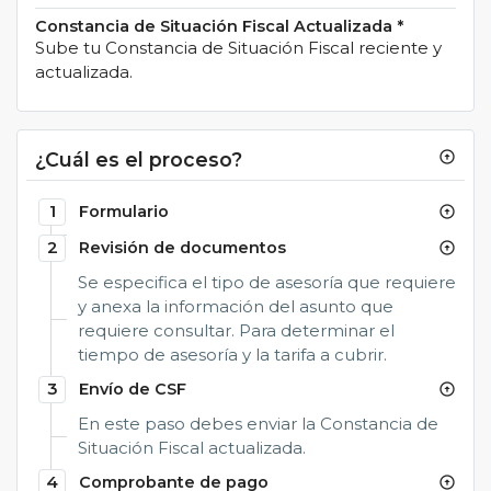
Constancia de Situación Fiscal Actualizada
*
Sube tu Constancia de Situación Fiscal reciente y
actualizada.
¿Cuál es el proceso?
arrow_circle_up
1
Formulario
arrow_circle_up
2
Revisión de documentos
arrow_circle_up
Se especifica el tipo de asesoría que requiere
y anexa la información del asunto que
requiere consultar. Para determinar el
tiempo de asesoría y la tarifa a cubrir.
3
Envío de CSF
arrow_circle_up
En este paso debes enviar la Constancia de
Situación Fiscal actualizada.
4
Comprobante de pago
arrow_circle_up