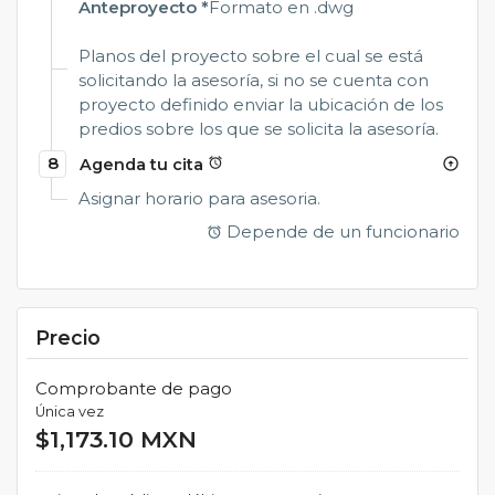
Anteproyecto *
Formato en .dwg
Planos del proyecto sobre el cual se está
solicitando la asesoría, si no se cuenta con
proyecto definido enviar la ubicación de los
predios sobre los que se solicita la asesoría.
8
Agenda tu cita
alarm
arrow_circle_up
Asignar horario para asesoria.
Depende de un funcionario
alarm
Precio
Comprobante de pago
Única vez
$1,173.10 MXN