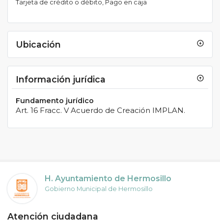
Tarjeta de crédito o débito
Pago en caja
Ubicación
arrow_circle_down
Información jurídica
arrow_circle_up
Fundamento jurídico
Art. 16 Fracc. V Acuerdo de Creación IMPLAN.
H. Ayuntamiento de Hermosillo
Gobierno Municipal de Hermosillo
Atención ciudadana