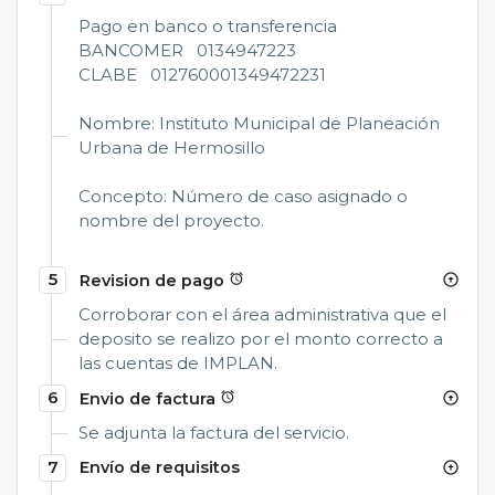
Pago en banco o transferencia
BANCOMER 0134947223
CLABE 012760001349472231
Nombre: Instituto Municipal de Planeación
Urbana de Hermosillo
Concepto: Número de caso asignado o
nombre del proyecto.
5
Revision de pago
alarm
arrow_circle_up
Corroborar con el área administrativa que el
deposito se realizo por el monto correcto a
las cuentas de IMPLAN.
6
Envio de factura
alarm
arrow_circle_up
Se adjunta la factura del servicio.
7
Envío de requisitos
arrow_circle_up