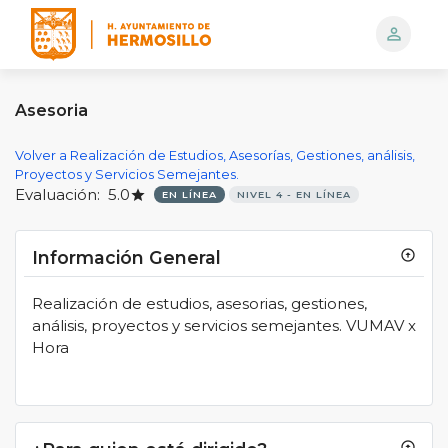
person_outline
Logo
Asesoria
Volver a Realización de Estudios, Asesorías, Gestiones, análisis,
Proyectos y Servicios Semejantes.
Evaluación:
5.0
star
EN LÍNEA
NIVEL 4 - EN LÍNEA
Información General
arrow_circle_up
Realización de estudios, asesorias, gestiones,
análisis, proyectos y servicios semejantes. VUMAV x
Hora
arrow_circle_up